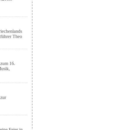
riechenlands
tführer Theo
 zum 16.
Musik,
 zur
eine Feier in