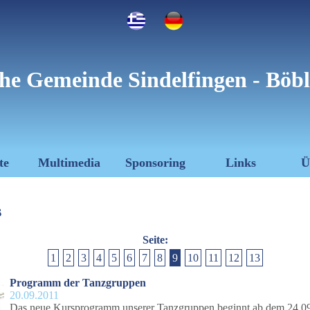
he Gemeinde Sindelfingen - Böbl
te
Multimedia
Sponsoring
Links
Ü
s
Seite:
1
2
3
4
5
6
7
8
9
10
11
12
13
Programm der Tanzgruppen
20.09.2011
Das neue Kursprogramm unserer Tanzgruppen beginnt ab dem 24.09