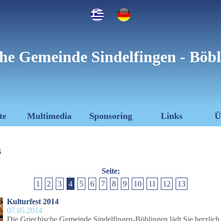
he Gemeinde Sindelfingen - Böbl
te
Multimedia
Sponsoring
Links
Ü
s
Seite:
1
2
3
4
5
6
7
8
9
10
11
12
13
Kulturfest 2014
07.05.2014
Die Griechische Gemeinde Sindelfingen-Böblingen lädt Sie herzlich