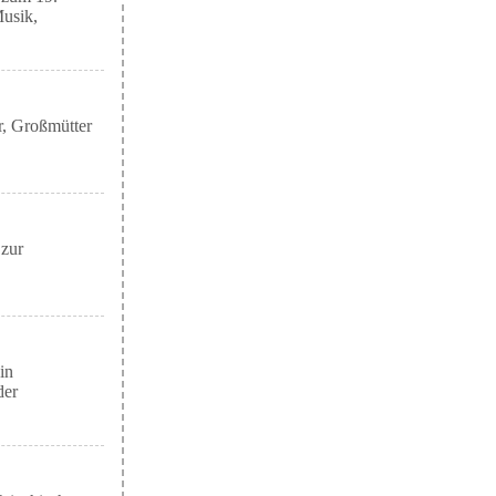
Musik,
er, Großmütter
 zur
in
der