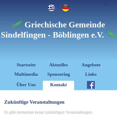
Login
Griechische Gemeinde
Sindelfingen - Böblingen e.V.
Startseite
Aktuelles
Angebote
Multimedia
Sponsoring
Links
Über Uns
Kontakt
Zukünftige Veranstaltungen
Es gibt momentan keine zukünftigen Veranstaltungen.