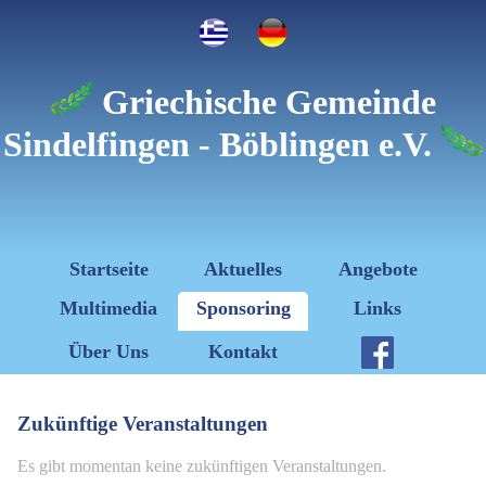
Griechische Gemeinde
Sindelfingen - Böblingen e.V.
Startseite
Aktuelles
Angebote
Multimedia
Sponsoring
Links
Über Uns
Kontakt
Zukünftige Veranstaltungen
Es gibt momentan keine zukünftigen Veranstaltungen.